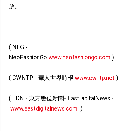
放。
( NFG -
NeoFashionGo
www.neofashiongo.com
)
( CWNTP - 華人世界時報
www.cwntp.net
)
( EDN - 東方數位新聞- EastDigitalNews -
www.eastdigitalnews.com
)