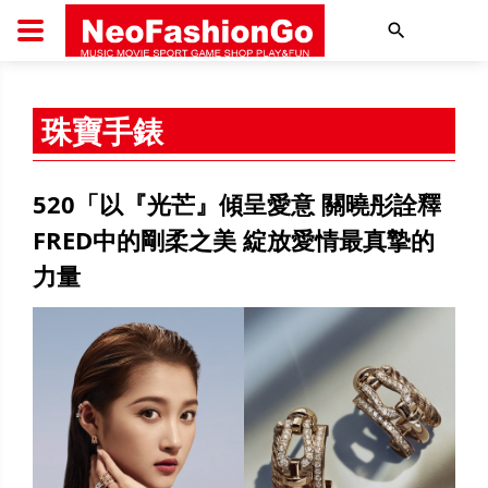
搜尋
珠寶手錶
520「以『光芒』傾呈愛意 關曉彤詮釋
FRED中的剛柔之美 綻放愛情最真摯的
力量