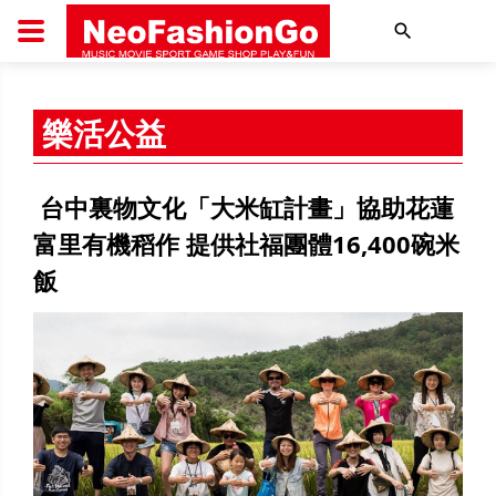
搜尋
樂活公益
台中裏物文化「大米缸計畫」協助花蓮
富里有機稻作 提供社福團體16,400碗米
飯