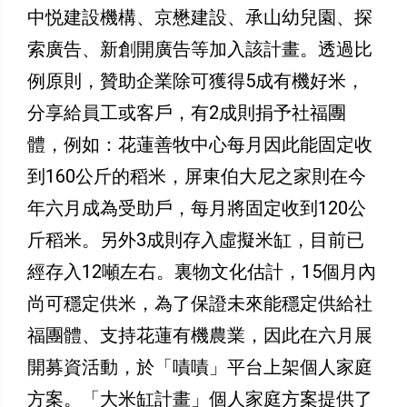
中悦建設機構、京懋建設、承山幼兒園、探
索廣告、新創開廣告等加入該計畫。透過比
例原則，贊助企業除可獲得5成有機好米，
分享給員工或客戶，有2成則捐予社福團
體，例如：花蓮善牧中心每月因此能固定收
到160公斤的稻米，屏東伯大尼之家則在今
年六月成為受助戶，每月將固定收到120公
斤稻米。另外3成則存入虛擬米缸，目前已
經存入12噸左右。裏物文化估計，15個月內
尚可穩定供米，為了保證未來能穩定供給社
福團體、支持花蓮有機農業，因此在六月展
開募資活動，於「嘖嘖」平台上架個人家庭
方案。「大米缸計畫」個人家庭方案提供了