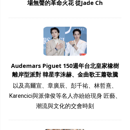
場無聲的革命火花 從Jade Ch
Audemars Piguet 150週年台北皇家橡樹
離岸型派對 韓星李洙赫、金曲歌王蕭敬騰
以及高爾宣、章廣辰、彭千祐、林哲熹、
Karencici與派偉俊等名人亦紛紛現身 匠藝、
潮流與文化的交會時刻