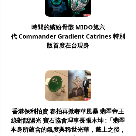
時間的繽紛骨骸 MIDO第六
代 Commander Gradient Catrines 特別
版首度在台現身
香港保利拍賣 春拍再掀奢華風暴 翡翠帝王
綠對話陽光 寶石協會理事長張木坤 :「翡翠
本身所蘊含的氣度與稀世光華，戴上之後，