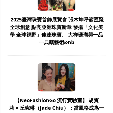
2025臺灣珠寶首飾展覽會 張木坤呼籲匯聚
全球創意 點亮亞洲珠寶新章 發揚「文化美
學 全球視野」佳達珠寶、 大祥珊瑚與一品
一典藏藝術&nb
【NeoFashionGo 流行實驗室】 胡寶
莉 × 丘琬琳（Jade Chiu）：當風格成為一