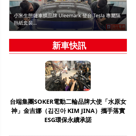
小米生態鏈車膜品牌 Uleemark 登台 Tesla 專屬隔
熱紙套裝...
新車快訊
台端集團SOKER電動二輪品牌大使「水原女
神」金吉娜（김진아 KIM JINA）攜手落實
ESG環保永續承諾