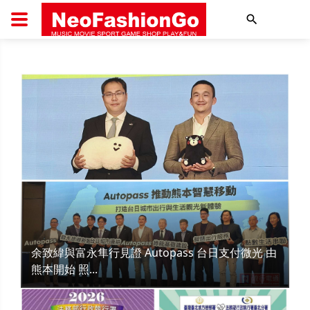
搜尋
余致緯與富永隼行見證 Autopass 台日支付微光 由
熊本開始 照...