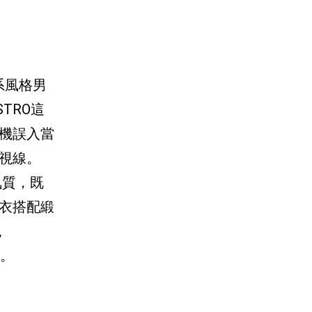
慾系風格男
TRO這
機誤入當
視線。
氣質，既
衣搭配緞
色
刺。