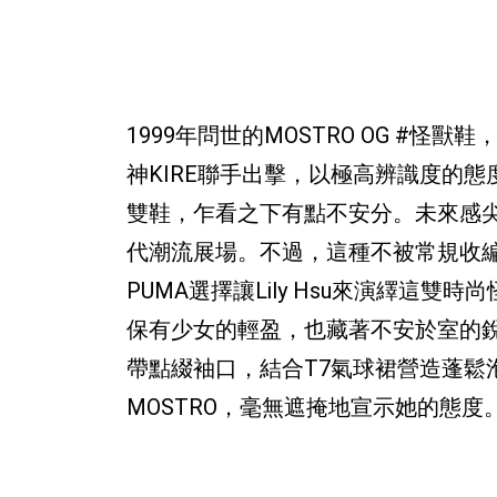
1999年問世的MOSTRO OG #怪獸
神KIRE聯手出擊，以極高辨識度的態
雙鞋，乍看之下有點不安分。未來感
代潮流展場。不過，這種不被常規收
PUMA選擇讓Lily Hsu來演繹
保有少女的輕盈，也藏著不安於室的
帶點綴袖口，結合T7氣球裙營造蓬鬆
MOSTRO，毫無遮掩地宣示她的態