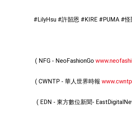
#LilyHsu #許韶恩 #KIRE #PUMA #
( NFG - NeoFashionGo
www.neofash
( CWNTP - 華人世界時報
www.cwntp
( EDN - 東方數位新聞- EastDigitalNe