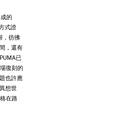
構成的
的方式證
歸，彷彿
間，還有
UMA已
一場復刻的
題也許應
異想世
風格在路