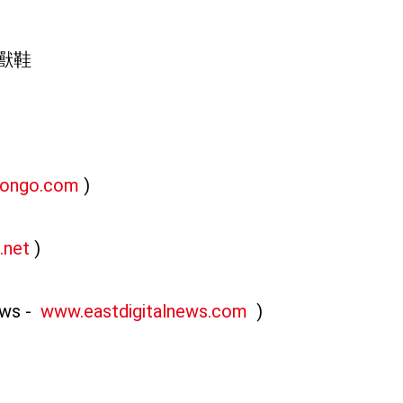
怪獸鞋
iongo.com
)
.net
)
ws -
www.eastdigitalnews.com
)