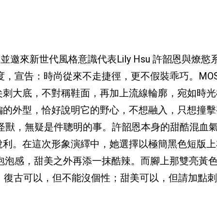
鞋，並邀來新世代風格意識代表Lily Hsu 許韶恩與燎
度，宣告：時尚從來不走捷徑，更不假裝乖巧。MOS
尖刺大底，不對稱鞋面，再加上流線輪廓，宛如時光
編的外型，恰好說明它的野心，不想融入，只想撞擊
這雙時尚怪獸，無疑是件聰明的事。許韶恩本身的甜酷混血
銳利。在這次形象演繹中，她選擇以極簡黑色短版上
泡泡感，甜美之外再添一抹酷辣。而腳上那雙亮黃
度。復古可以，但不能沒個性；甜美可以，但請加點