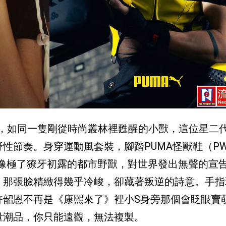
皮沙發上，如同一隻剛從時尚叢林裡甦醒的小獸，這位星二
節奏。身穿運動風套裝，腳踏PUMA怪獸鞋（PWR
撞色球鞋像極了獠牙初露的都市野獸，對世界發出無聲的宣
，那張臉精緻得幾乎冷峻，卻藏著叛逆的詩意。手指
許韶恩不再是《康熙來了》裡小S身旁那個會眨眼賣
量潮品，你只能遠觀，無法複製。