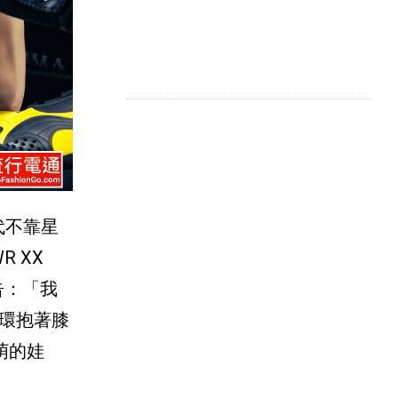
代不靠星
 XX
告：「我
環抱著膝
萌的娃