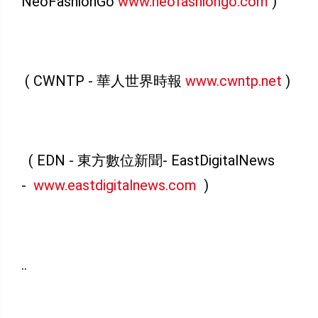
NeoFashionGo
www.neofashiongo.com
)
( CWNTP - 華人世界時報
www.cwntp.net
)
( EDN - 東方數位新聞- EastDigitalNews
-
www.eastdigitalnews.com
)
..