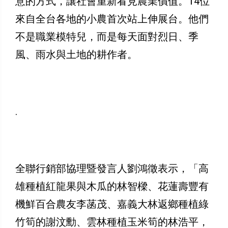
意的方式，讓社會重新看見農業價值。14位
來自全台各地的小農首次站上伸展台。他們
不是職業模特兒，而是每天面對烈日、季
風、雨水與土地的耕作者。
.
全聯行銷部協理暨發言人劉鴻徵表示，「高
雄種植紅龍果與木瓜的林智樑、花蓮壽豐有
機鮮百合農友李菡茂、嘉義大林返鄉種植綠
竹筍的謝汶勳、雲林種植玉米筍的林浩平，