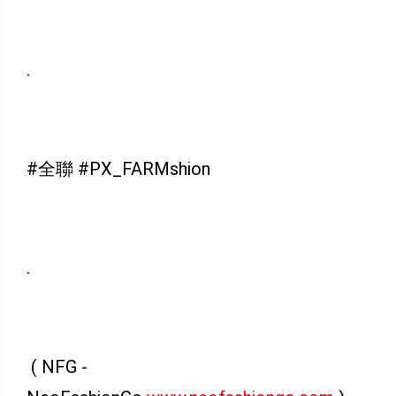
.
#全聯 #PX_FARMshion
.
( NFG -