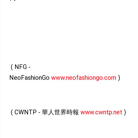
( NFG -
NeoFashionGo
www.neofashiongo.com
)
( CWNTP - 華人世界時報
www.cwntp.net
)