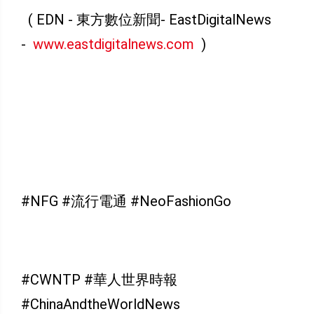
( EDN - 東方數位新聞- EastDigitalNews
-
www.eastdigitalnews.com
)
#NFG #流行電通 #NeoFashionGo
#CWNTP #華人世界時報
#ChinaAndtheWorldNews