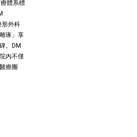
醫療體系標
M
整形外科
雕琢」享
碑。DM
院內不僅
醫療團