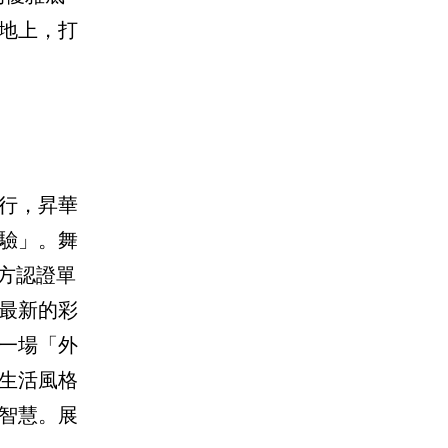
地上，打
行，昇華
驗」。舞
方認證單
國最新的彩
一場「外
生活風格
智慧。展