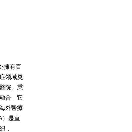
為擁有百
癌症領域奠
醫院。秉
度融合。它
海外醫療
A）是直
紐，