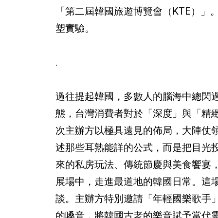
「第二屆韓國旅遊博覽會（KTE）」
塑實驗。
.
過往提起韓國，多數人的腦海中總閃
態，台灣消費者對於「深度」與「精
次主辦方以極具遠見的佈局，大陣仗
述那些耳熟能詳的公式，而是把目光
來的私房玩法、傳統節慶與美食饗宴
展場中，走進最道地的韓國日常。這
談。主辦方特別邀請「年輕國樂歌手
的嗓音，將韓國古老的樂音賦予當代