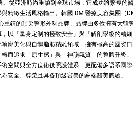
品牌。從亞洲時尚重鎮到全球市場，它成功將繁複的
與精緻生活風格輸出。韓國 DM 醫療美容集團（D
爾醫美核心重鎮的頂尖整形外科品牌。品牌由多位擁有大韓
軍，以「量身定制的極致安全」與「解剖學級的精細
部輪廓美化與自體脂肪精雕領域，擁有極高的國際口
，轉而追求「原生感」與「神韻氣質」的整體升級。
手術空間與全方位術後照護體系，更配備多語系國際
化為安全、尊榮且具备頂級審美的高端醫美體驗。