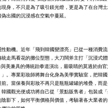
的現身，不只是為了吸引鎂光燈，更是為了在台灣土
讓偽出國的沉浸感在空氣中蔓延。
隱性動機。近年「飛到韓國變漂亮」已從一種消費流
傳統走馬看花的攤位型態，大刀闊斧主打「沉浸式體
、力與美兼具的傳統跆拳道演出，最吸睛的莫過於由官
展演）」。專業彩妝師將舞台化身為美學實驗室，把韓
眼前。當保養與彩妝不再只是瓶瓶罐罐的堆疊，而是
，韓國觀光便成功將自己從「景點販售者」包裝成「
的陰影下，如何平衡價格與價值，考驗著各大業者的