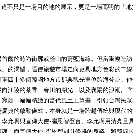
。這不只是一場目的地的展示，更是一場高明的「地
過首爾的時尚街廓或釜山的蔚藍海線。但當重複造訪
緻」的渴望，逼使旅遊市場走向更具地方色彩的二線
領軍四十多個韓國地方市郡與觀光單位跨海登台。他
投向江陵的茶香、春川的湖光，以及襄陽的浪潮。官
，宛如一幅幅精緻的當代風土工筆畫，引領台灣民眾
場慶典的啟動儀式，本身就是一場跨越傳統與現代的
」李允啊與宣傳大使-崔恩智登台。李允啊用清亮且
靈魂；而宣傳大使-崔恩智則以優雅的身姿，將韓國