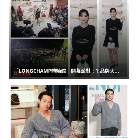
「LONGCHAMP體驗館」開幕派對：1.品牌大...